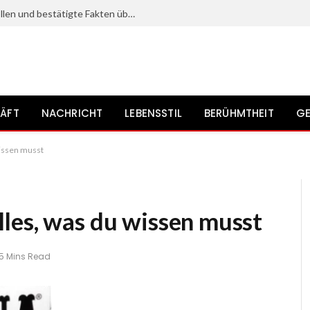
Kristine Saryan: Karriere, bekannte Rollen und bestätigte Fakten über die Schauspielerin
ÄFT
NACHRICHT
LEBENSSTIL
BERÜHMTHEIT
GE
wissen musst
les, was du wissen musst
5 Mins Read