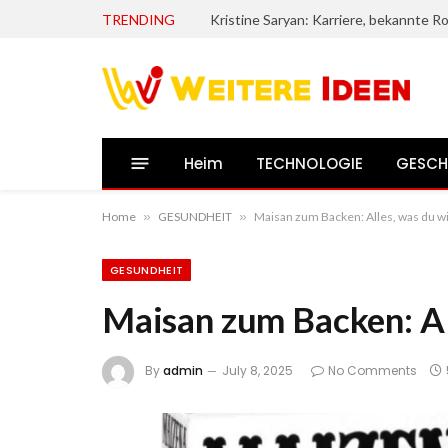
TRENDING
Heim
TECHNOLOGIE
GESCH
Home
»
GESUNDHEIT
»
Maisan zum Backen: Alles, was du 
GESUNDHEIT
Maisan zum Backen: Al
By
admin
July 8, 2025
No Comments