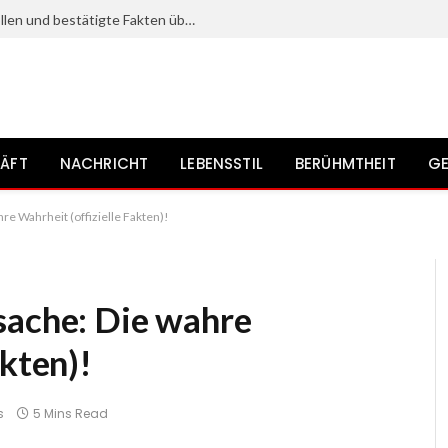
Kristine Saryan: Karriere, bekannte Rollen und bestätigte Fakten über die Schauspielerin
ÄFT
NACHRICHT
LEBENSSTIL
BERÜHMTHEIT
GE
re Wahrheit (offizielle Fakten)!
sache: Die wahre
akten)!
s
5 Mins Read