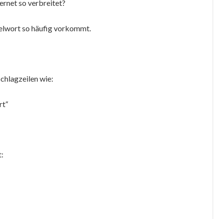
ernet so verbreitet?
elwort so häufig vorkommt.
chlagzeilen wie:
rt“
t: