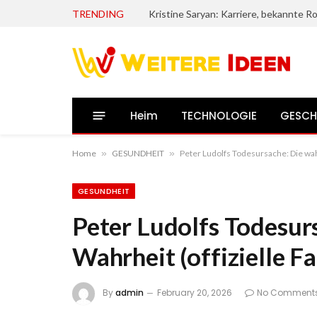
TRENDING
Heim
TECHNOLOGIE
GESCH
Home
»
GESUNDHEIT
»
Peter Ludolfs Todesursache: Die wah
GESUNDHEIT
Peter Ludolfs Todesur
Wahrheit (offizielle F
By
admin
February 20, 2026
No Comment