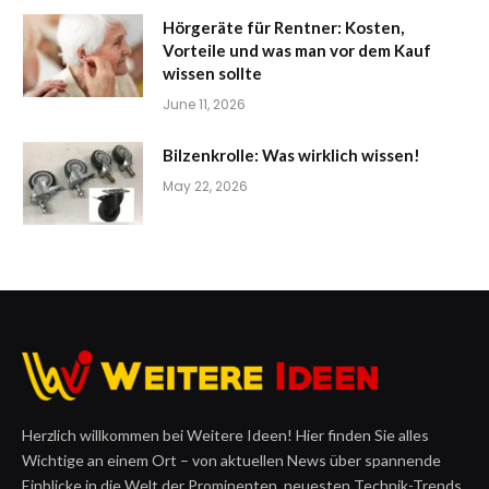
Hörgeräte für Rentner: Kosten,
Vorteile und was man vor dem Kauf
wissen sollte
June 11, 2026
Bilzenkrolle: Was wirklich wissen!
May 22, 2026
Herzlich willkommen bei Weitere Ideen! Hier finden Sie alles
Wichtige an einem Ort – von aktuellen News über spannende
Einblicke in die Welt der Prominenten, neuesten Technik-Trends,