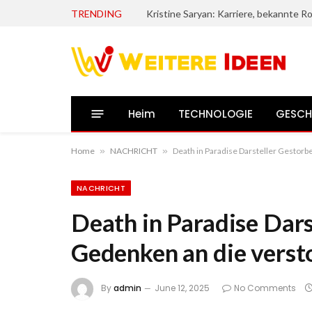
TRENDING
Heim
TECHNOLOGIE
GESCH
Home
»
NACHRICHT
»
Death in Paradise Darsteller Gestorb
NACHRICHT
Death in Paradise Dars
Gedenken an die verst
By
admin
June 12, 2025
No Comments