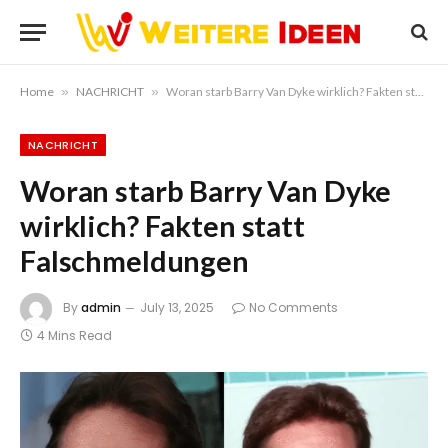
Home
»
NACHRICHT
»
Woran starb Barry Van Dyke wirklich? Fakten statt Falschmeldungen
NACHRICHT
Woran starb Barry Van Dyke
wirklich? Fakten statt
Falschmeldungen
By
admin
July 13, 2025
No Comments
4 Mins Read