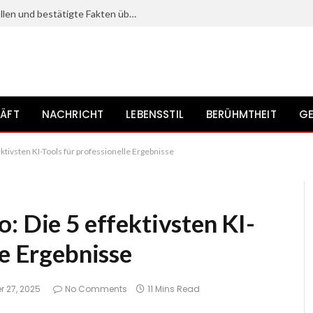
Kristine Saryan: Karriere, bekannte Rollen und bestätigte Fakten über die Schauspielerin
ÄFT
NACHRICHT
LEBENSSTIL
BERÜHMTHEIT
GE
ktivsten KI-Tools für professionelle Ergebnisse
: Die 5 effektivsten KI-
le Ergebnisse
r 27, 2025
No Comments
11 Mins Read