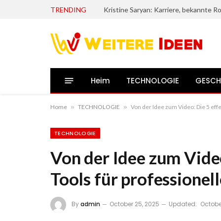
TRENDING
Heim
TECHNOLOGIE
GESCH
Home
»
TECHNOLOGIE
»
Von der Idee zum Video: Die 5 effe
TECHNOLOGIE
Von der Idee zum Video
Tools für professionel
By
admin
October 25, 2025
Updated:
Octobe