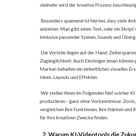
vielmehr wird der kreative Prozess beschleunig
Besonders spannend ist hierbei, dass viele An
anbieten: Man gibt einen Text, oder ein Skript 
inklusive passender Szenen, Sounds und Über
Die Vorteile liegen auf der Hand: Zeitersparn
Zugänglichkeit: Auch Einsteiger:innen können p
Marken behalten ein einheitliches visuelles Er
Ideen, Layouts und Effekten.
Wir stellen Ihnen im Folgenden fünf solcher KI
produzieren – ganz ohne Vorkenntnisse: Zovi
vergleichen ihre Funktionen, ihre Stärken und i
für Ihre kreativen Zwecke finden.
2. Warum KI-Videotools die Zukun