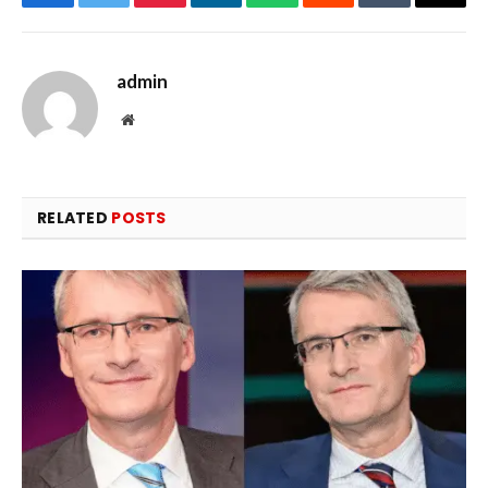
Facebook
Twitter
Pinterest
LinkedIn
WhatsApp
Reddit
Tumblr
Email
admin
Website
RELATED
POSTS