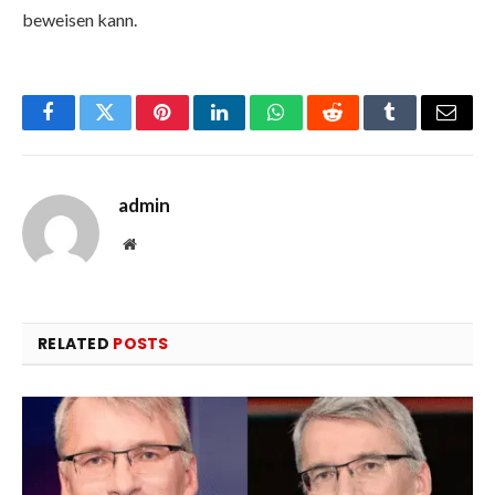
beweisen kann.
Facebook
Twitter
Pinterest
LinkedIn
WhatsApp
Reddit
Tumblr
Email
admin
Website
RELATED
POSTS