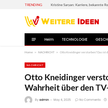
TRENDING
Heim
TECHNOLOGIE
GESCH
Home
»
NACHRICHT
»
Otto Kneidinger verstorben? Das ist 
NACHRICHT
Otto Kneidinger versto
Wahrheit über den TV
By
admin
May 4, 2025
No Comments