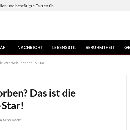
Kristine Saryan: Karriere, bekannte Rollen und bestätigte Fakten über die Schauspielerin
ÄFT
NACHRICHT
LEBENSSTIL
BERÜHMTHEIT
GE
die Wahrheit über den TV-Star!
rben? Das ist die
-Star!
4 Mins Read