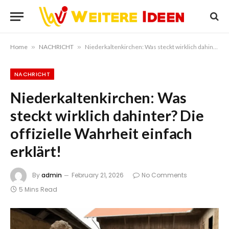
Home
»
NACHRICHT
»
Niederkaltenkirchen: Was steckt wirklich dahinter? Die offizielle Wahrheit einfach erklärt!
NACHRICHT
Niederkaltenkirchen: Was
steckt wirklich dahinter? Die
offizielle Wahrheit einfach
erklärt!
By
admin
February 21, 2026
No Comments
5 Mins Read