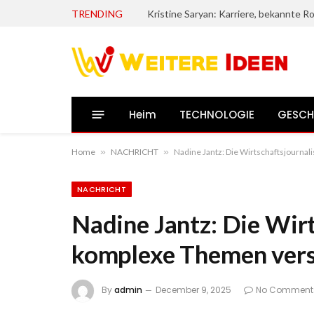
TRENDING
Heim
TECHNOLOGIE
GESCH
Home
»
NACHRICHT
»
Nadine Jantz: Die Wirtschaftsjournal
NACHRICHT
Nadine Jantz: Die Wirt
komplexe Themen vers
By
admin
December 9, 2025
No Comment