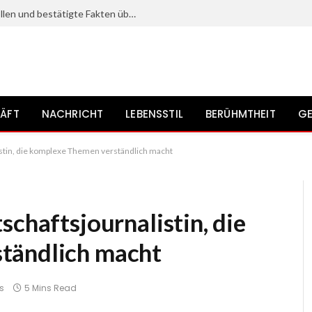
Kristine Saryan: Karriere, bekannte Rollen und bestätigte Fakten über die Schauspielerin
ÄFT
NACHRICHT
LEBENSSTIL
BERÜHMTHEIT
GE
istin, die komplexe Themen verständlich macht
schaftsjournalistin, die
tändlich macht
s
5 Mins Read