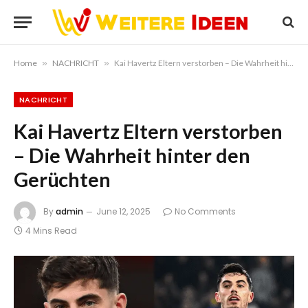
Home
»
NACHRICHT
»
Kai Havertz Eltern verstorben – Die Wahrheit hinter den Gerüchten
NACHRICHT
Kai Havertz Eltern verstorben
– Die Wahrheit hinter den
Gerüchten
By
admin
June 12, 2025
No Comments
4 Mins Read