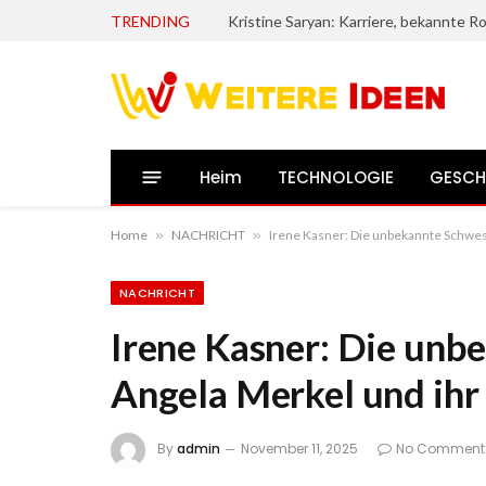
TRENDING
Heim
TECHNOLOGIE
GESCH
Home
»
NACHRICHT
»
Irene Kasner: Die unbekannte Schwest
NACHRICHT
Irene Kasner: Die unb
Angela Merkel und ihr 
By
admin
November 11, 2025
No Comment