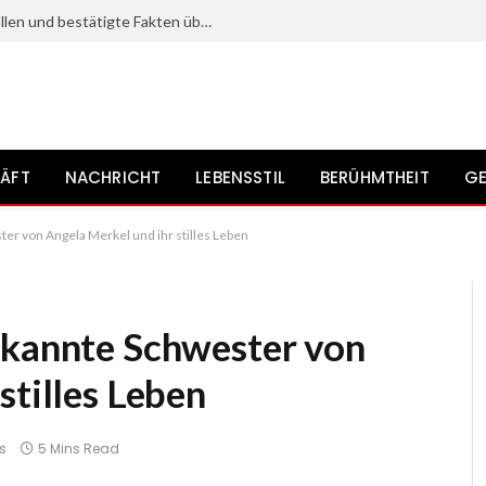
Kristine Saryan: Karriere, bekannte Rollen und bestätigte Fakten über die Schauspielerin
ÄFT
NACHRICHT
LEBENSSTIL
BERÜHMTHEIT
GE
er von Angela Merkel und ihr stilles Leben
ekannte Schwester von
stilles Leben
s
5 Mins Read