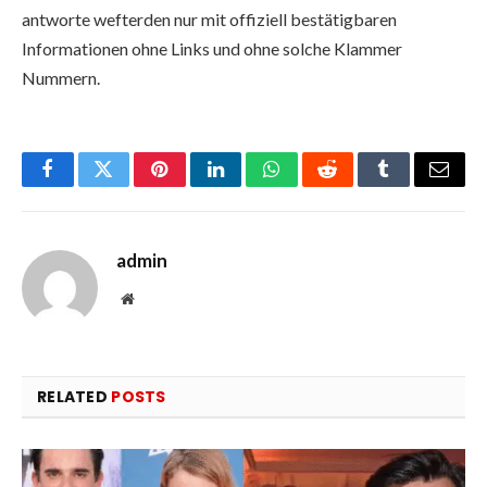
antworte wefterden nur mit offiziell bestätigbaren
Informationen ohne Links und ohne solche Klammer
Nummern.
Facebook
Twitter
Pinterest
LinkedIn
WhatsApp
Reddit
Tumblr
Email
admin
Website
RELATED
POSTS