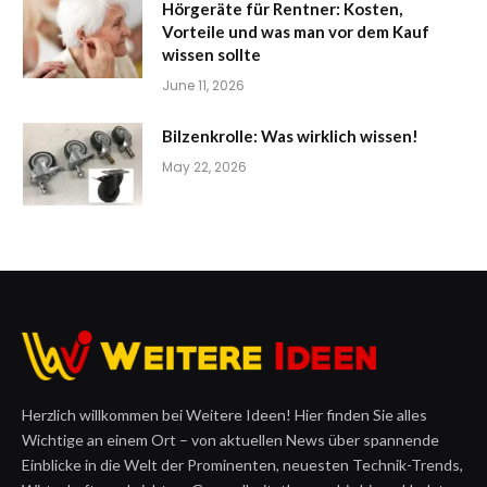
Hörgeräte für Rentner: Kosten,
Vorteile und was man vor dem Kauf
wissen sollte
June 11, 2026
Bilzenkrolle: Was wirklich wissen!
May 22, 2026
Herzlich willkommen bei Weitere Ideen! Hier finden Sie alles
Wichtige an einem Ort – von aktuellen News über spannende
Einblicke in die Welt der Prominenten, neuesten Technik-Trends,