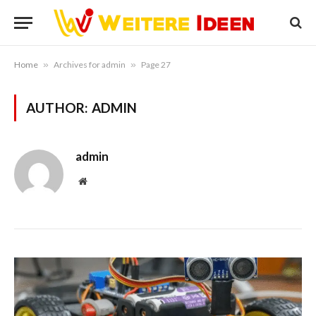
Home
»
Archives for admin
»
Page 27
AUTHOR:
ADMIN
admin
Website